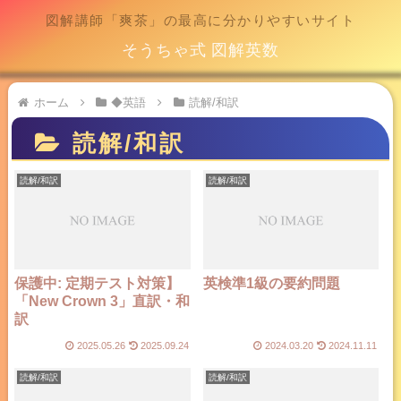
図解講師「爽茶」の最高に分かりやすいサイト
そうちゃ式 図解英数
ホーム
◆英語
読解/和訳
読解/和訳
読解/和訳
読解/和訳
保護中: 定期テスト対策】
英検準1級の要約問題
「New Crown 3」直訳・和
訳
2025.05.26
2025.09.24
2024.03.20
2024.11.11
読解/和訳
読解/和訳