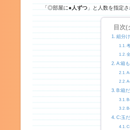
「◎部屋に
●人ずつ
」と人数を指定さ
目次
組分
A:箱
A
A
B:箱
B
B
C:玉
C