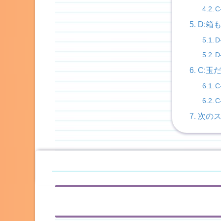
C
D:箱
D
D
C:玉
C
C
次の