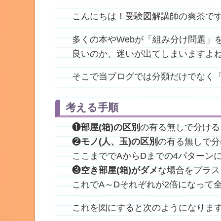
こんにちは！受験図解講師の爽茶です
多くの本やWebが「組み分け問題」
良いのか、迷いが出てしまいますよ
そこで当ブログでは分類だけでなく
考える手順
❶
部屋(箱)の区別
の有る無しで分ける
❷
モノ(人、玉)の区別
の有る無しで分
ここまででAからDまでの4パターン
❸
空き部屋(箱)がダメ
な場合をプラス
これでA～Dそれぞれが2倍になって
これを図にすると次のようになりま