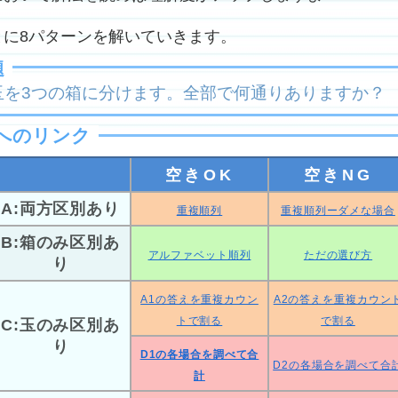
に8パターンを解いていきます。
題
玉を3つの箱に分けます。全部で何通りありますか？
へのリンク
空きOK
空きNG
A:両方区別あり
重複順列
重複順列ーダメな場合
B:箱のみ区別あ
アルファベット順列
ただの選び方
り
A1の答えを重複カウン
A2の答えを重複カウン
トで割る
で割る
C:玉のみ区別あ
り
D1の各場合を調べて合
D2の各場合を調べて合
計