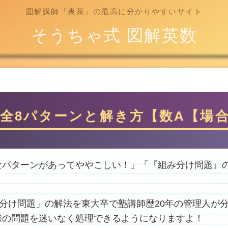
図解講師「爽茶」の最高に分かりやすいサイト
そうちゃ式 図解英数
題全8パターンと解き方【数A【場
なパターンがあってややこしい！」「『組み分け問題』
組分け問題」の解法を東大卒で塾講師歴20年の管理人が
際の問題を迷いなく処理できるようになりますよ！