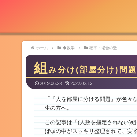
ホーム
◆数学
確率・場合の数
組
み分け(部屋分け)問
2019.06.28
2022.02.13
「『人を部屋に分ける問題』が色々
生の方へ。
この記事は「(人数を指定されない)
ば頭の中がスッキリ整理されて、実