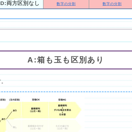
D:両方区別なし
数字の分割
数字の分割
A:箱も玉も区別あり
す。