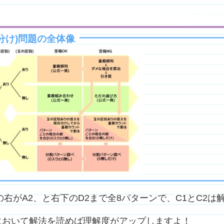
分け)問題の全体像
右がA2、と右下のD2まで全8パターンで、C1とC2は
において解法を読めば理解度がアップしますよ！