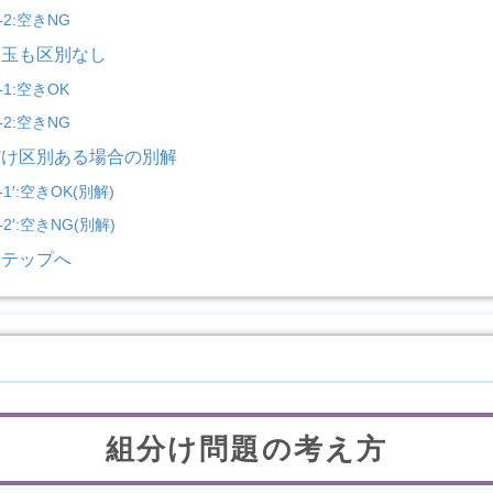
-2:空きNG
も玉も区別なし
-1:空きOK
-2:空きNG
だけ区別ある場合の別解
-1′:空きOK(別解)
-2′:空きNG(別解)
ステップへ
組分け問題の考え方