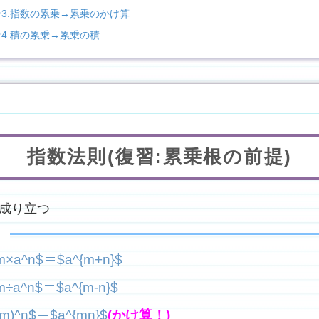
★3.指数の累乗→累乗のかけ算
★4.積の累乗→累乗の積
指数法則(復習:累乗根の前提)
が成り立つ
！
m×a^n$＝$a^{m+n}$
m÷a^n$＝$a^{m-n}$
^m)^n$＝$a^{mn}$
(かけ算！)