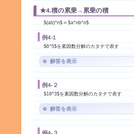
★4.積の累乗→累乗の積
＝
$(ab)^n$
$a^nb^n$
例4-1
$6^5$を素因数分解のカタチで表す
解答を表示
$2^5×3^5$
$6^5$＝$(2×3)^5$＝
例4-２
$18^3$を素因数分解のカタチで表す
解答を表示
$18^3$＝$(2×3^2)^3$＝$2^3×(3^2)
例4-３