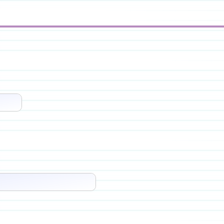
$2^3×3^6$
^3$＝