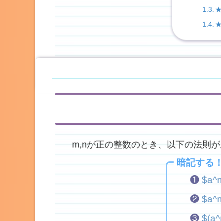
m,nが正の整数のとき、以下の法則
暗記する
❶
$a^
❷
$a^
❸
$(a