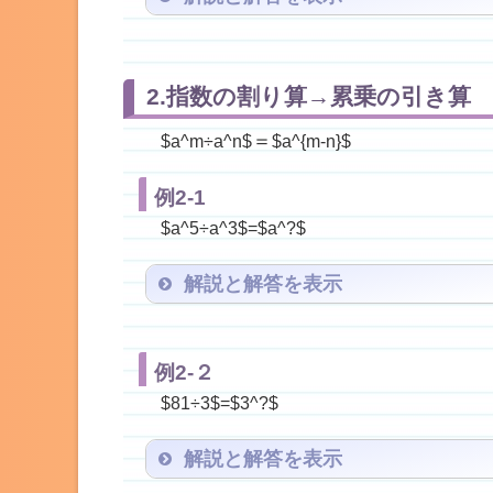
$2^
2.指数の割り算→累乗の引き算
＝
$a^m÷a^n$
$a^{m-n}$
例2-1
$a^5÷a^3$=$a^?$
解説と解答を表示
$a^2$
例2-２
$81÷3$=$3^?$
解説と解答を表示