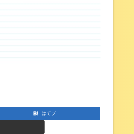
はてブ
ー