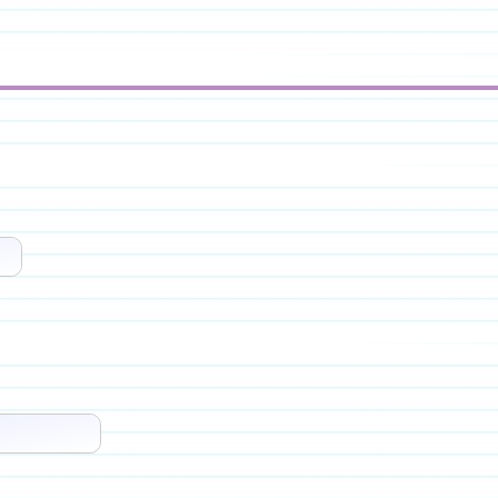
3$
3^6$