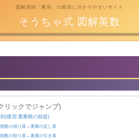
図解講師「爽茶」の最高に分かりやすいサイト
そうちゃ式 図解英数
(クリックでジャンプ)
則(復習:累乗根の前提)
1.指数の掛け算→累乗の足し算
2.指数の割り算→累乗の引き算