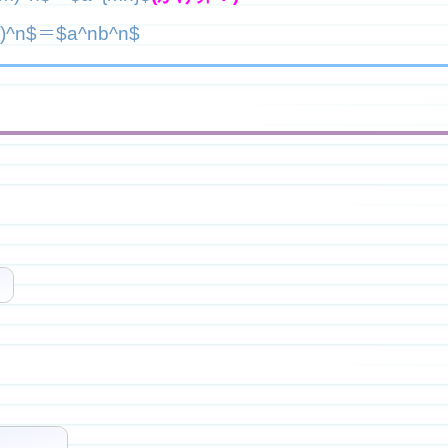
b)^n$＝$a^nb^n$