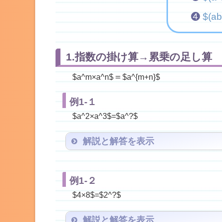
❹
$(a
1.指数の掛け算→累乗の足し算
＝
$a^m×a^n$
$a^{m+n}$
例1-１
$a^2×a^3$=$a^?$
解説と解答を表示
例1-２
$4×8$=$2^?$
解説と解答を表示