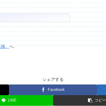
$2^6×3^3×5^3$
×3^3×5^3$＝
拡張」
へ
シェアする
Facebook
LINE
コピ