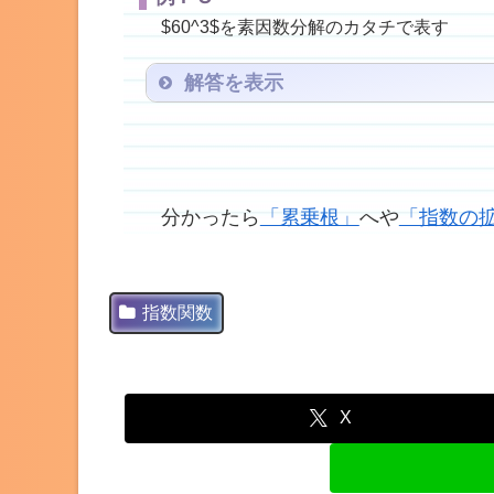
$60^3$を素因数分解のカタチで表す
解答を表示
$60^3$＝$(2^2×3×5)^3$＝$(2^2)^3
分かったら
「累乗根」
へや
「指数の
指数関数
X