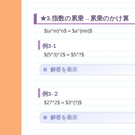
$3^
★3.指数の累乗→累乗のかけ算
＝
$(a^m)^n$
$a^{mn}$
例3-1
＝
$(5^3)^2$
$5^?$
解答を表示
$5^6$
例3-２
＝
$27^2$
$3^{?}$
解答を表示
$